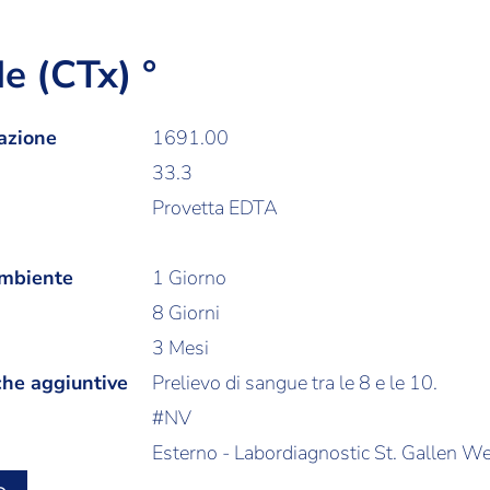
e (CTx) °
azione
1691.00
33.3
Provetta EDTA
ambiente
1 Giorno
8 Giorni
3 Mesi
che aggiuntive
Prelievo di sangue tra le 8 e le 10.
#NV
Esterno - Labordiagnostic St. Gallen W