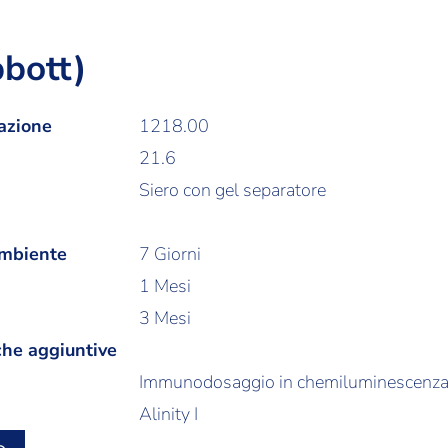
bott)
azione
1218.00
21.6
Siero con gel separatore
ambiente
7 Giorni
1 Mesi
3 Mesi
che aggiuntive
Immunodosaggio in chemiluminescenz
Alinity I