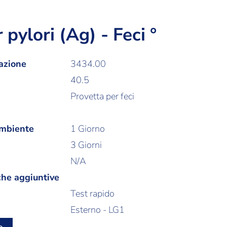
 pylori (Ag) - Feci °
azione
3434.00
40.5
Provetta per feci
ambiente
1 Giorno
3 Giorni
N/A
che aggiuntive
Test rapido
Esterno - LG1