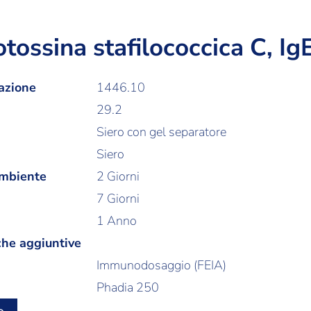
ossina stafilococcica C, Ig
azione
1446.10
29.2
Siero con gel separatore
Siero
ambiente
2 Giorni
7 Giorni
1 Anno
che aggiuntive
Immunodosaggio (FEIA)
Phadia 250