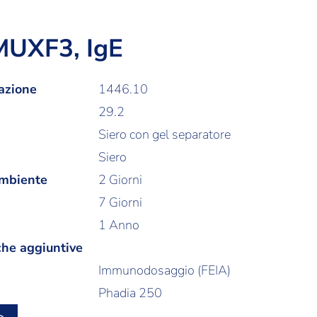
MUXF3, IgE
azione
1446.10
29.2
Siero con gel separatore
Siero
ambiente
2 Giorni
7 Giorni
1 Anno
che aggiuntive
Immunodosaggio (FEIA)
Phadia 250