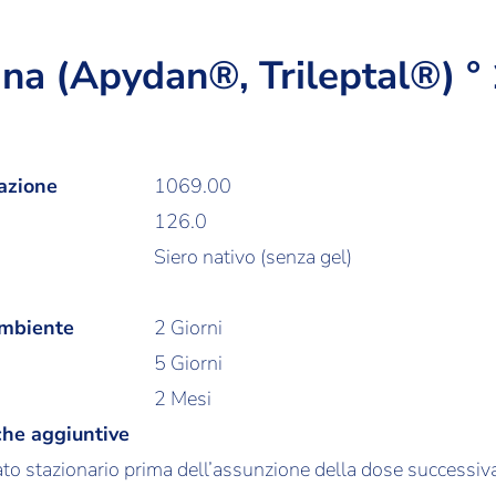
na (Apydan®, Trileptal®) °
azione
1069.00
126.0
Siero nativo (senza gel)
ambiente
2 Giorni
5 Giorni
2 Mesi
che aggiuntive
ato stazionario prima dell’assunzione della dose successiva