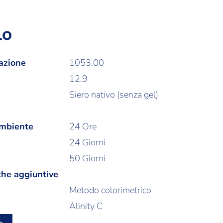
lo
azione
1053.00
12.9
Siero nativo (senza gel)
ambiente
24 Ore
24 Giorni
50 Giorni
che aggiuntive
Metodo colorimetrico
Alinity C