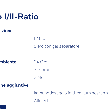
I/II-Ratio
azione
-
F45.0
Siero con gel separatore
ambiente
24 Ore
7 Giorni
3 Mesi
che aggiuntive
Immunodosaggio in chemiluminescenz
Alinity I