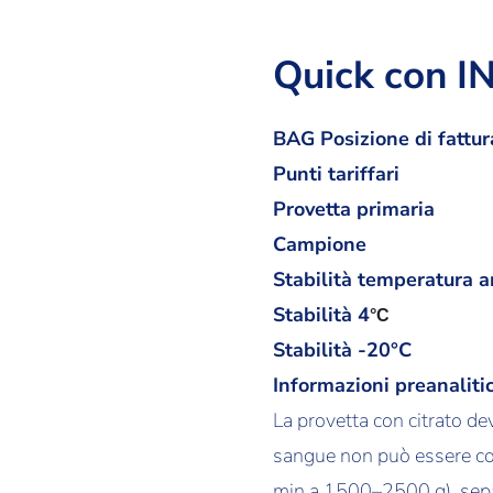
Quick con I
BAG Posizione di fattur
Punti tariffari
Provetta primaria
Campione
Stabilità temperatura 
Stabilità
4
°C
Stabilità -20°C
Informazioni preanaliti
La provetta con citrato de
sangue non può essere con
min a 1500–2500 g), separa