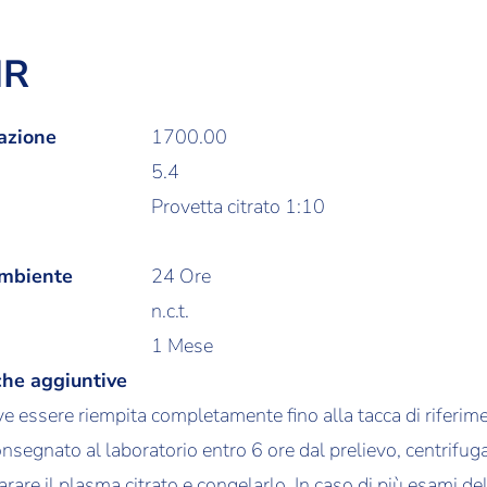
NR
azione
1700.00
5.4
Provetta citrato 1:10
ambiente
24 Ore
n.c.t.
1 Mese
che aggiuntive
ve essere riempita completamente fino alla tacca di riferim
segnato al laboratorio entro 6 ore dal prelievo, centrifuga
re il plasma citrato e congelarlo. In caso di più esami del