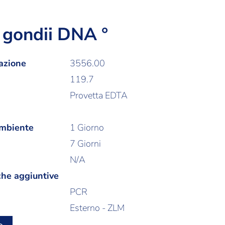
gondii DNA °
azione
3556.00
119.7
Provetta EDTA
ambiente
1 Giorno
7 Giorni
N/A
che aggiuntive
PCR
Esterno - ZLM