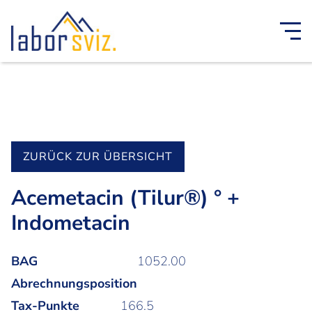
ZURÜCK ZUR ÜBERSICHT
Acemetacin (Tilur®) ° +
Indometacin
BAG
1052.00
Abrechnungsposition
Tax-Punkte
166.5