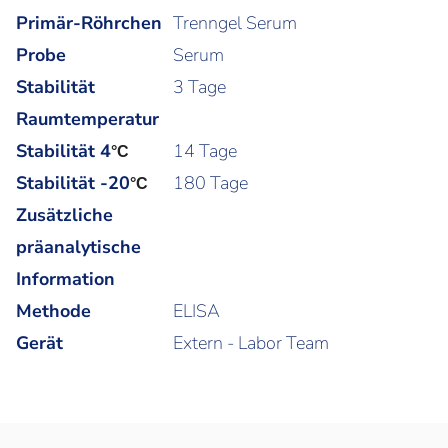
Primär-Röhrchen
Trenngel Serum
Probe
Serum
Stabilität
3 Tage
Raumtemperatur
Stabilität 4
14 Tage
°C
Stabilität -20
180 Tage
°C
Zusätzliche
präanalytische
Information
Methode
ELISA
Gerät
Extern - Labor Team