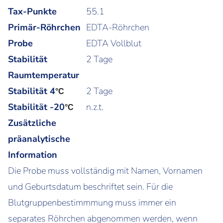
Tax-Punkte
55.1
Primär-Röhrchen
EDTA-Röhrchen
Probe
EDTA Vollblut
Stabilität
2 Tage
Raumtemperatur
Stabilität 4
2 Tage
°C
Stabilität -20
n.z.t.
°C
Zusätzliche
präanalytische
Information
Die Probe muss vollständig mit Namen, Vornamen
und Geburtsdatum beschriftet sein. Für die
Blutgruppenbestimmmung muss immer ein
separates Röhrchen abgenommen werden, wenn