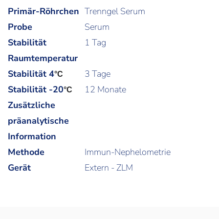
Primär-Röhrchen
Trenngel Serum
Probe
Serum
Stabilität
1 Tag
Raumtemperatur
Stabilität 4
3 Tage
°C
Stabilität -20
12 Monate
°C
Zusätzliche
präanalytische
Information
Methode
Immun-Nephelometrie
Gerät
Extern - ZLM