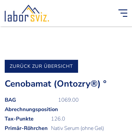
ZURÜCK ZUR ÜBERSICHT
Cenobamat (Ontozry®) °
BAG
1069.00
Abrechnungsposition
Tax-Punkte
126.0
Primär-Röhrchen
Nativ Serum (ohne Gel)