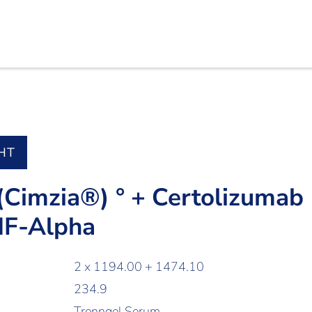
HT
(Cimzia®) ° + Certolizumab
NF-Alpha
2 x 1194.00 + 1474.10
234.9
Trenngel Serum