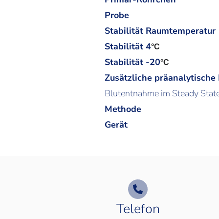
Probe
Stabilität Raumtemperatur
Stabilität 4
°C
Stabilität -20
°C
Zusätzliche präanalytische
Blutentnahme im Steady State
Methode
Gerät
Telefon