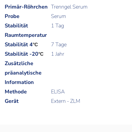
Primär-Röhrchen
Trenngel Serum
Probe
Serum
Stabilität
1 Tag
Raumtemperatur
Stabilität 4
7 Tage
°C
Stabilität -20
1 Jahr
°C
Zusätzliche
präanalytische
Information
Methode
ELISA
Gerät
Extern - ZLM