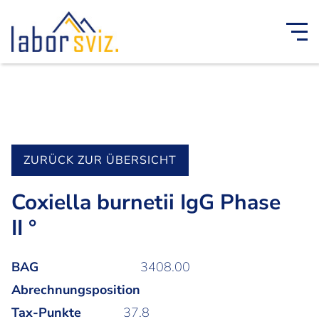
ZURÜCK ZUR ÜBERSICHT
Coxiella burnetii IgG Phase
II °
BAG
3408.00
Abrechnungsposition
Tax-Punkte
37.8