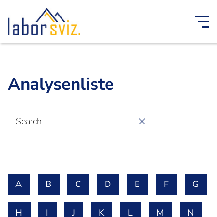
Analysenliste
A
B
C
D
E
F
G
H
I
J
K
L
M
N