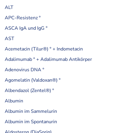
ALT
APC-Resistenz °
ASCA IgA und IgG °
AST
Acemetacin (Tilur®) ° + Indometacin
Adalimumab ° + Adalimumab Antikörper
Adenovirus DNA °
Agomelatin (Valdoxan®) °
Albendazol (Zentel®) °
Albumin
Albumin im Sammelurin
Albumin im Spontanurin
Aldosteron (DiaSorin)