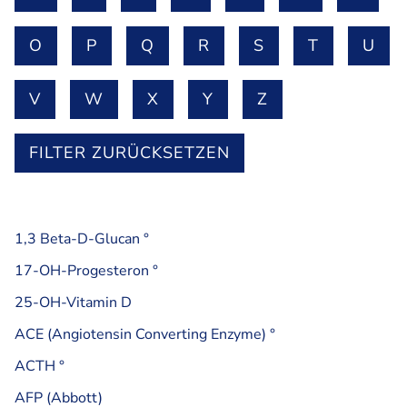
O
P
Q
R
S
T
U
V
W
X
Y
Z
FILTER ZURÜCKSETZEN
1,3 Beta-D-Glucan °
17-OH-Progesteron °
25-OH-Vitamin D
ACE (Angiotensin Converting Enzyme) °
ACTH °
AFP (Abbott)