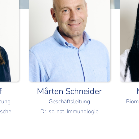
f
Mårten Schneider
itung
Geschäftsleitung
Biome
ische
Dr. sc. nat. Immunologie