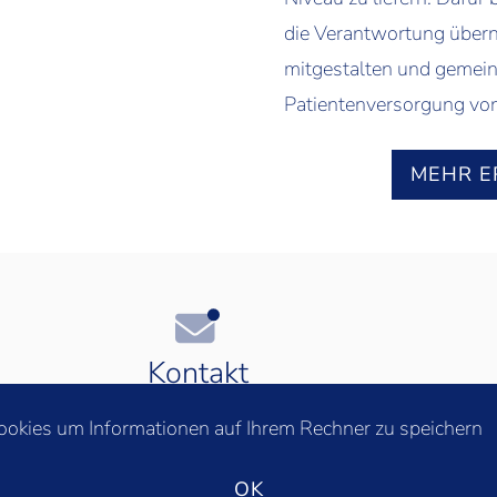
die Verantwortung über
mitgestalten und gemein
Patientenversorgung vo
MEHR E
Kontakt
info@laborsviz.ch
Obe
ookies um Informationen auf Ihrem Rechner zu speichern
Impressum
|
Datenschutz
OK