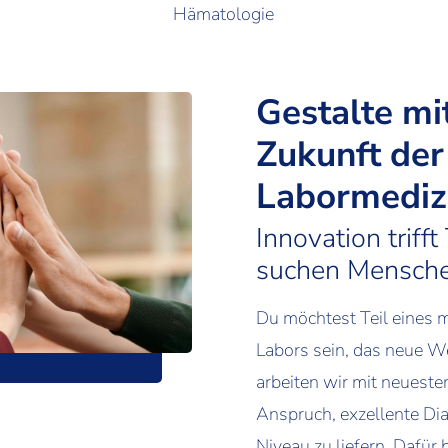
Hämatologie
Gestalte mi
Zukunft der
Labormediz
Innovation triff
suchen Mensche
Du möchtest Teil eines 
Labors sein, das neue We
arbeiten wir mit neuest
Anspruch, exzellente Di
Niveau zu liefern. Dafür