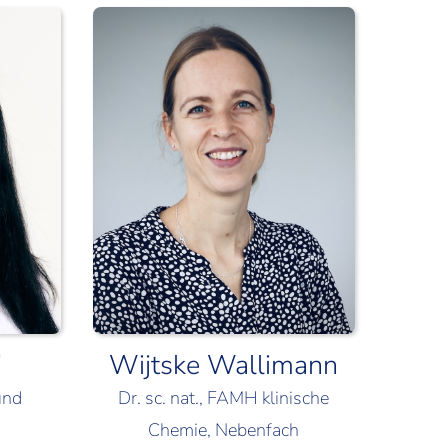
i
Wijtske Wallimann
und
Dr. sc. nat., FAMH klinische
g
Chemie, Nebenfach