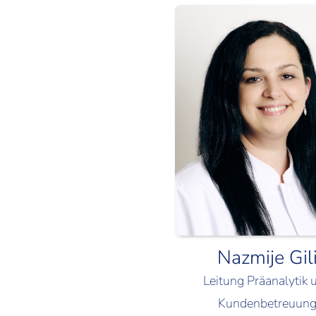
Nazmije Gil
Leitung Präanalytik 
Kundenbetreuun