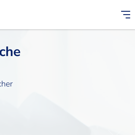
iche
cher