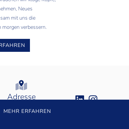
nehmen, Neues
sam mit uns die
n morgen verbessern.
RFAHREN
Adresse
rallmendstrasse 20 A
MEHR ERFAHREN
6300
Zug, Schweiz