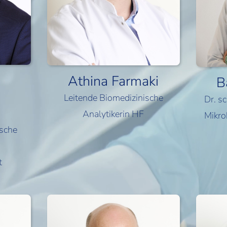
Athina Farmaki
B
Leitende Biomedizinische
Dr. s
Analytikerin HF
Mikro
ische
t