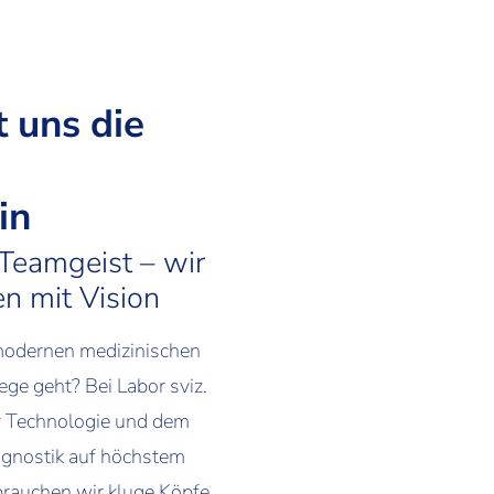
t uns die
in
t Teamgeist – wir
n mit Vision
modernen medizinischen
ge geht? Bei Labor sviz.
er Technologie und dem
agnostik auf höchstem
 brauchen wir kluge Köpfe,